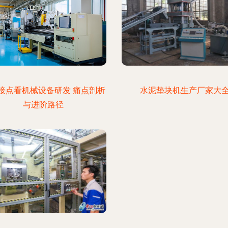
接点看机械设备研发 痛点剖析
水泥垫块机生产厂家大
与进阶路径