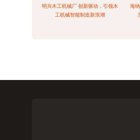
明兴木工机械厂 创新驱动，引领木
海纳
工机械智能制造新浪潮