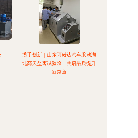
全
携手创新｜山东阿诺达汽车采购湖
北高天盐雾试验箱，共启品质提升
新篇章