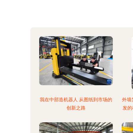
我在中部造机器人 从图纸到市场的
外墙
创新之路
发的