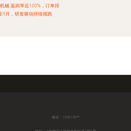
机械 返岗率近100%，订单排
至9月，研发驱动持续领跑
电话：1565105**