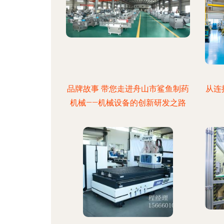
品牌故事 带您走进舟山市鲨鱼制药
从连
机械——机械设备的创新研发之路