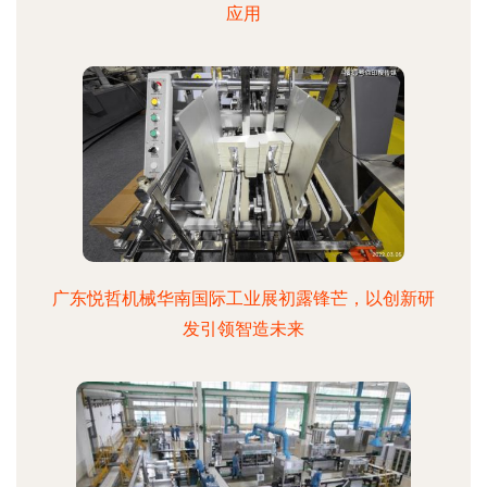
应用
广东悦哲机械华南国际工业展初露锋芒，以创新研
发引领智造未来