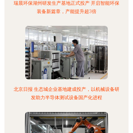
瑞晨环保湖州研发生产基地正式投产 开启智能环保
装备新篇章，产能提升超3倍
北京日报 生态城企业基地建成投产，以机械设备研
发助力半导体测试设备国产化进程